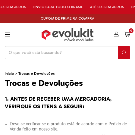
2X SEM JUROS
ENVIO PARA TODO O BRASIL
ATÉ 12X SEM JUROS
EN
CUPOM DE PRIMEIRA COMPRA
0
Início
>
Trocas e Devoluções
Trocas e Devoluções
1. ANTES DE RECEBER UMA MERCADORIA,
VERIFIQUE OS ITENS A SEGUIR:
Deve-se verificar se o produto está de acordo com o Pedido de
Venda feito em nosso site.