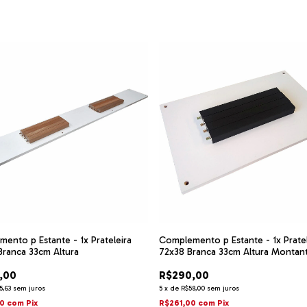
ento p Estante - 1x Prateleira
Complemento p Estante - 1x Pratel
Branca 33cm Altura
72x38 Branca 33cm Altura Montan
Pretos
,00
R$290,00
5,63
sem juros
5
x
de
R$58,00
sem juros
50
com
Pix
R$261,00
com
Pix