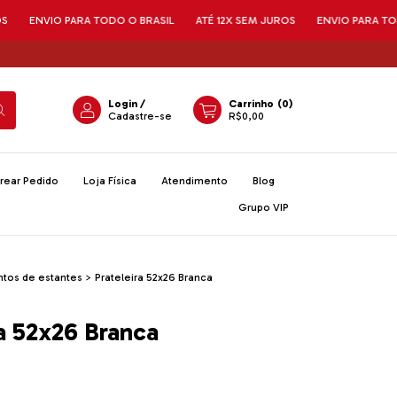
IO PARA TODO O BRASIL
ATÉ 12X SEM JUROS
ENVIO PARA TODO O BRA
Login
/
Carrinho
(
0
)
Cadastre-se
R$0,00
rear Pedido
Loja Física
Atendimento
Blog
Grupo VIP
os de estantes
>
Prateleira 52x26 Branca
ra 52x26 Branca