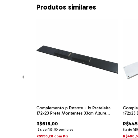
Produtos similares
x Prateleira
Complemento p Estante - 1x Prateleira
Complem
172x23 Preta Montantes 33cm Altura
172x23 
Pretos
R$618,00
R$445
12
x
de
R$51,50
sem juros
8
x
de
R$5
R$556,20
com
Pix
R$400,