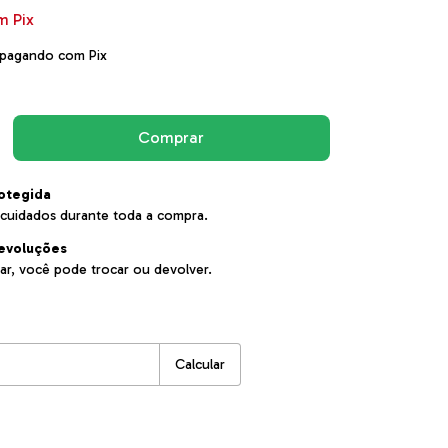
m
Pix
pagando com Pix
otegida
cuidados durante toda a compra.
evoluções
ar, você pode trocar ou devolver.
:
Alterar CEP
Calcular