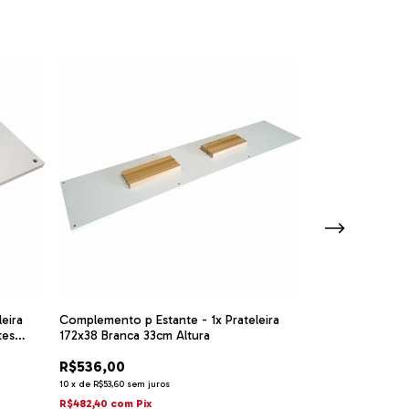
eira
Complemento p Estante - 1x Prateleira
Complemento p E
tes
172x38 Branca 33cm Altura
52x38 Branca 33
R$536,00
R$229,00
10
x
de
R$53,60
sem juros
4
x
de
R$57,25
sem ju
R$482,40
com
Pix
R$206,10
com
Pix