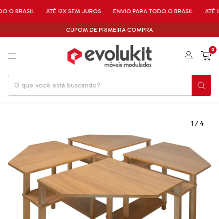
RASIL
ATÉ 12X SEM JUROS
ENVIO PARA TODO O BRASIL
ATÉ 12X SE
CUPOM DE PRIMEIRA COMPRA
0
1
/
4