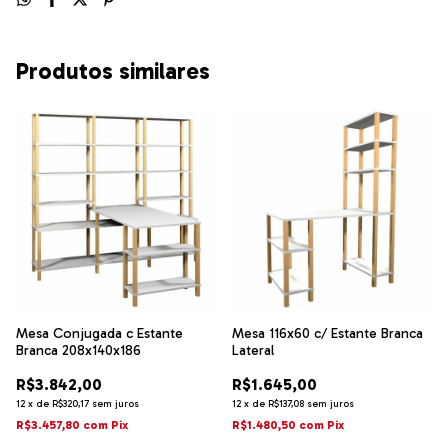
Produtos similares
Mesa Conjugada c Estante
Mesa 116x60 c/ Estante Branca
Branca 208x140x186
Lateral
R$3.842,00
R$1.645,00
12
x
de
R$320,17
sem juros
12
x
de
R$137,08
sem juros
R$3.457,80
com
Pix
R$1.480,50
com
Pix