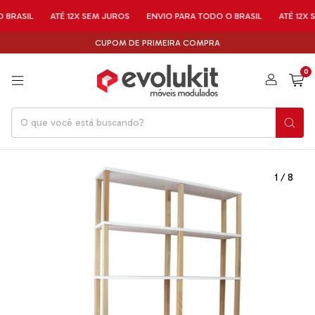
RASIL
ATÉ 12X SEM JUROS
ENVIO PARA TODO O BRASIL
ATÉ 12X S
CUPOM DE PRIMEIRA COMPRA
0
1
/
8