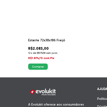
Estante 72x38x186 Freijó
R$2.083,00
12
x
de
R$173,58
sem juros
R$1.874,70
com
Pix
AJUD
Políti
A Evolukit oferece aos consumidores
Dúvida