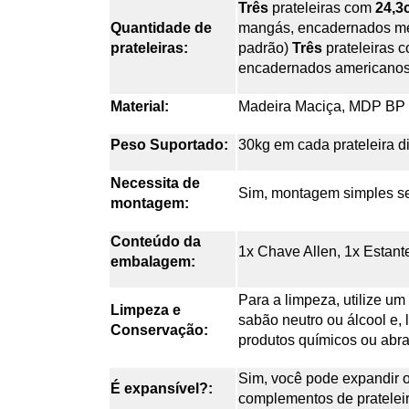
Três
prateleiras com
24,3
Quantidade de
mangás, encadernados men
prateleiras:
padrão)
Três
prateleiras 
encadernados americanos,
Material:
Madeira Maciça, MDP BP e
Peso Suportado:
30kg em cada prateleira d
Necessita de
Sim, montagem simples s
montagem:
Conteúdo da
1x Chave Allen, 1x Estant
embalagem:
Para a limpeza, utilize 
Limpeza e
sabão neutro ou álcool e, 
Conservação:
produtos químicos ou abra
Sim, você pode expandir o
É expansível?:
complementos de pratelei