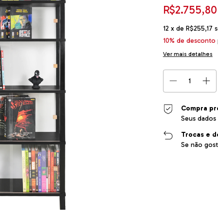
R$2.755,8
12
x de
R$255,17
s
10% de desconto
Ver mais detalhes
Compra pr
Seus dados 
Trocas e d
Se não gost
Entregas para o CEP