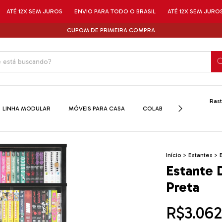
M JUROS
ENVIO PARA TODO O BRASIL
ATÉ 12X SEM JUROS
ENVIO P
CUPOM DE PRIMEIRA COMPRA
Rast
LINHA MODULAR
MÓVEIS PARA CASA
COLAB
SALDOS
Início
>
Estantes
>
Estante 
Preta
R$3.062