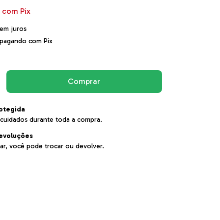
0
com
Pix
em juros
pagando com Pix
otegida
cuidados durante toda a compra.
evoluções
ar, você pode trocar ou devolver.
:
Alterar CEP
Calcular