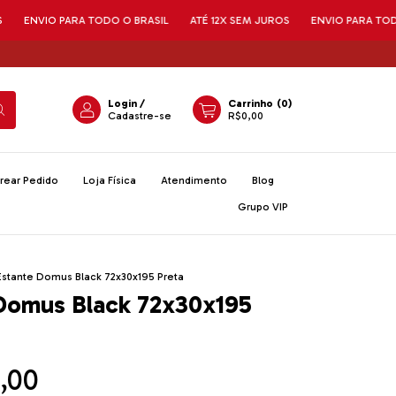
ARA TODO O BRASIL
ATÉ 12X SEM JUROS
ENVIO PARA TODO O BRASIL
Login
/
Carrinho
(
0
)
Cadastre-se
R$0,00
rear Pedido
Loja Física
Atendimento
Blog
Grupo VIP
Estante Domus Black 72x30x195 Preta
Domus Black 72x30x195
,00