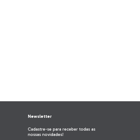
Estante 116x23x186
R$2.276,00
12
x
de
R$189,67
sem jur
R$2.048,40
com
Pix
Newsletter
Cadastre-se para receber todas as
nossas novidades!