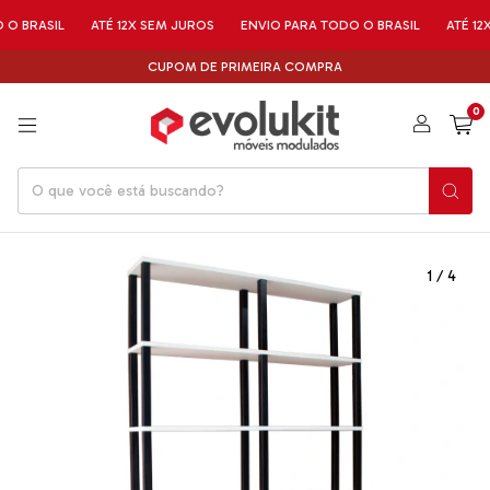
SIL
ATÉ 12X SEM JUROS
ENVIO PARA TODO O BRASIL
ATÉ 12X SEM 
CUPOM DE PRIMEIRA COMPRA
0
1
/
4