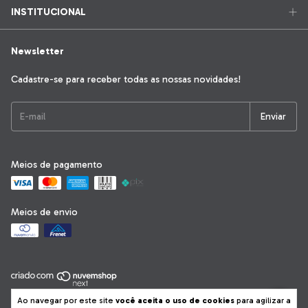
INSTITUCIONAL
Newsletter
Cadastre-se para receber todas as nossas novidades!
Meios de pagamento
Meios de envio
Copyright Firenza Industria e Comércio de Móveis LTDA-EPP -
Ao navegar por este site
você aceita o uso de cookies
para agilizar a
19570710000185 - 2026. Todos os direitos reservados.