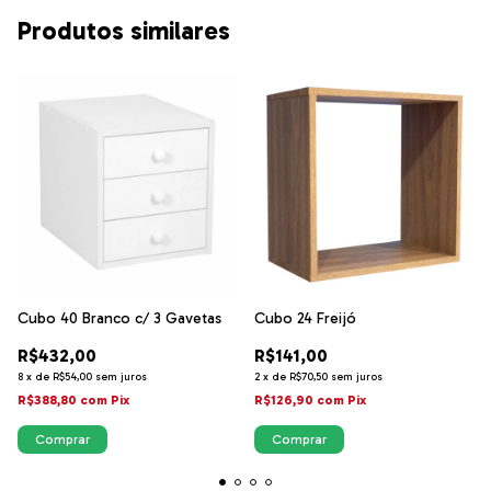
Produtos similares
Cubo 40 Branco c/ 3 Gavetas
Cubo 24 Freijó
R$432,00
R$141,00
8
x
de
R$54,00
sem juros
2
x
de
R$70,50
sem juros
R$388,80
com
Pix
R$126,90
com
Pix