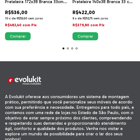
Prateleira 172x38 Branca 33cm
Prateleira 140x38 Branca 33 cm
Altura
Altura
R$536,00
R$422,00
10
x
de
R$53,60
sem juros
8
x
de
R$52,75
sem juros
R$482,40
com
Pix
R$379,80
com
Pix
A Evolukit oferece aos consumidores um sistema de montagem
prático, permitindo que você personalize seus móveis de acordo
com sua preferência e necessidade. Entregamos para todo país, e
contamos com uma rede de lojas no Estado de São Paulo, com o
objetivo de estar sempre próximo dos clientes, compreendendo
e respeitando suas demandas e proporcionando atendimento
ágil, conforto e qualidade dos produtos. Venha nos visitar e
explore um mundo de possibilidade para criar o lar dos seus
sonhos!