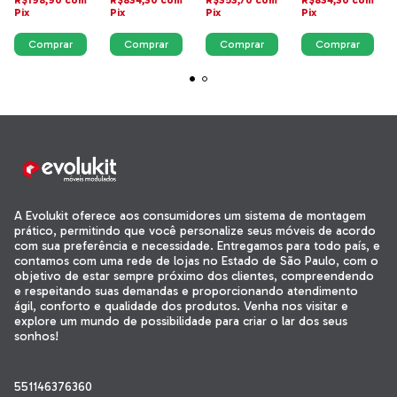
R$198,90
com
R$834,30
com
R$353,70
com
R$834,30
com
Pix
Pix
Pix
Pix
A Evolukit oferece aos consumidores um sistema de montagem
prático, permitindo que você personalize seus móveis de acordo
com sua preferência e necessidade. Entregamos para todo país, e
contamos com uma rede de lojas no Estado de São Paulo, com o
objetivo de estar sempre próximo dos clientes, compreendendo
e respeitando suas demandas e proporcionando atendimento
ágil, conforto e qualidade dos produtos. Venha nos visitar e
explore um mundo de possibilidade para criar o lar dos seus
sonhos!
551146376360