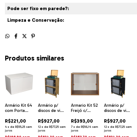
Pode ser fixo em parede?:
Limpeza e Conservação:
Produtos similares
Armário Kit 64
Armário p/
Armario Kit 52
Armário p/
com Porta
discos de vinil
Freijó c/
discos de vinil
Correr Branco
Kit Freijó c/
Portas de
Kit Preto c/
R$221,00
R$927,00
R$393,00
R$927,00
Portas de
Correr Acrílico
Portas de
Correr Acrílico
Correr Acrílico
4
x
de
R$55,25
sem
12
x
de
R$77,25
sem
7
x
de
R$56,14
sem
12
x
de
R$77,25
sem
juros
- Sonore
juros
juros
- Sonore
juros