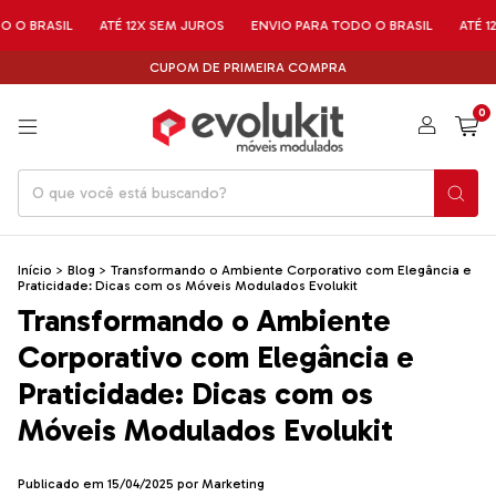
ASIL
ATÉ 12X SEM JUROS
ENVIO PARA TODO O BRASIL
ATÉ 12X SEM
CUPOM DE PRIMEIRA COMPRA
0
Início
>
Blog
>
Transformando o Ambiente Corporativo com Elegância e
Praticidade: Dicas com os Móveis Modulados Evolukit
Transformando o Ambiente
Corporativo com Elegância e
Praticidade: Dicas com os
Móveis Modulados Evolukit
Publicado em 15/04/2025 por Marketing