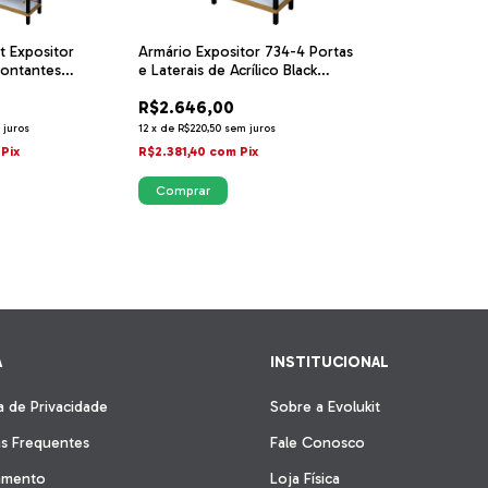
t Expositor
Armário Expositor 734-4 Portas
Montantes
e Laterais de Acrílico Black
Montantes
R$2.646,00
 juros
12
x
de
R$220,50
sem juros
Pix
R$2.381,40
com
Pix
A
INSTITUCIONAL
ca de Privacidade
Sobre a Evolukit
s Frequentes
Fale Conosco
amento
Loja Física