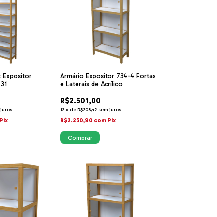
t Expositor
Armário Expositor 734-4 Portas
x31
e Laterais de Acrílico
R$2.501,00
juros
12
x
de
R$208,42
sem juros
Pix
R$2.250,90
com
Pix