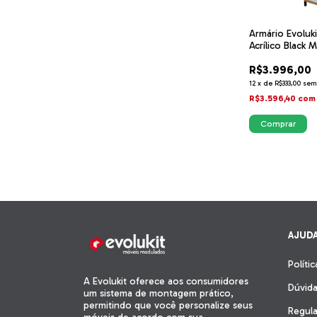
Armário Evoluki
Acrílico Black 
234x70x31
R$3.996,00
12
x
de
R$333,00
sem
R$3.596,40
com
AJUD
Políti
A Evolukit oferece aos consumidores
Dúvida
um sistema de montagem prático,
permitindo que você personalize seus
Regul