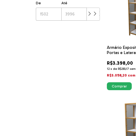
De
Até
Armário Exposi
Portas e Laterai
R$3.398,00
12
x
de
R$283,17
sem
R$3.058,20
com