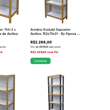
or 744-2 c
Armário Evolukit Expositor
s de Acrílico
Acrílico 152x70x31 - By Pipoca e
Nanquim
R$2.266,00
juros
12
x
de
R$188,83
sem juros
ix
R$2.039,40
com
Pix