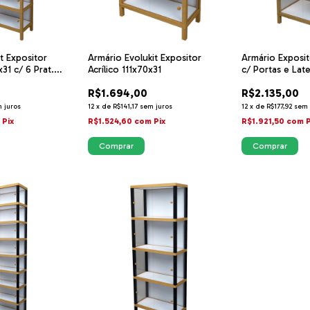
t Expositor
Armário Evolukit Expositor
Armário Exposi
x31 c/ 6 Prat.
Acrílico 111x70x31
c/ Portas e Late
R$1.694,00
R$2.135,00
 juros
12
x
de
R$141,17
sem juros
12
x
de
R$177,92
sem 
m
Pix
R$1.524,60
com
Pix
R$1.921,50
com
P