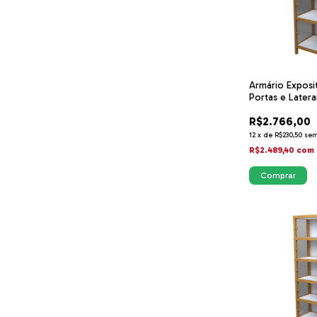
Armário Exposi
Portas e Laterai
R$2.766,00
12
x
de
R$230,50
sem
R$2.489,40
com