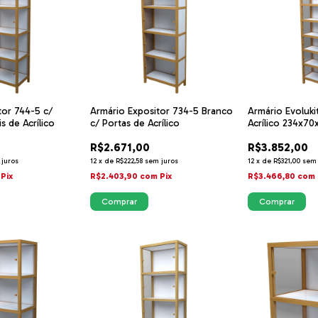
tor 744-5 c/
Armário Expositor 734-5 Branco
Armário Evoluki
s de Acrílico
c/ Portas de Acrílico
Acrílico 234x70
R$2.671,00
R$3.852,00
 juros
12
x
de
R$222,58
sem juros
12
x
de
R$321,00
sem 
Pix
R$2.403,90
com
Pix
R$3.466,80
com