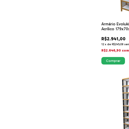
Armário Evoluki
Acrílico 179x70
24,5cm
R$2.941,00
12
x
de
R$245,08
sem
R$2.646,90
co