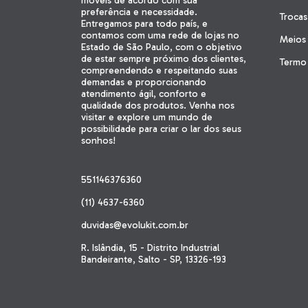
móveis de acordo com sua
preferência e necessidade.
Troca
Entregamos para todo país, e
contamos com uma rede de lojas no
Meios
Estado de São Paulo, com o objetivo
de estar sempre próximo dos clientes,
Termo 
compreendendo e respeitando suas
demandas e proporcionando
atendimento ágil, conforto e
qualidade dos produtos. Venha nos
visitar e explore um mundo de
possibilidade para criar o lar dos seus
sonhos!
551146376360
(11) 4637-6360
duvidas@evolukit.com.br
R. Islândia, 15 - Distrito Industrial
Bandeirante, Salto - SP, 13326-193