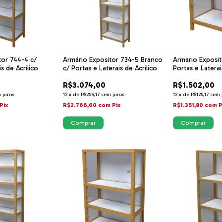
tor 744-4 c/
Armário Expositor 734-5 Branco
Armario Exposit
s de Acrílico
c/ Portas e Laterais de Acrílico
Portas e Laterai
R$3.074,00
R$1.502,00
 juros
12
x
de
R$256,17
sem juros
12
x
de
R$125,17
sem 
Pix
R$2.766,60
com
Pix
R$1.351,80
com
P