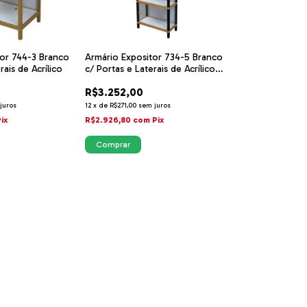
tor 744-3 Branco
Armário Expositor 734-5 Branco
rais de Acrílico
c/ Portas e Laterais de Acrílico
Black Montantes
R$3.252,00
juros
12
x
de
R$271,00
sem juros
ix
R$2.926,80
com
Pix