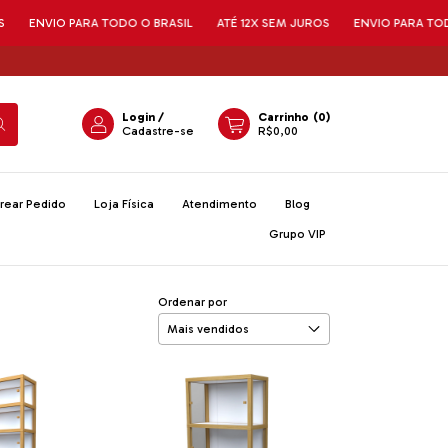
PARA TODO O BRASIL
ATÉ 12X SEM JUROS
ENVIO PARA TODO O BRASIL
Login
/
Carrinho
(
0
)
Cadastre-se
R$0,00
rear Pedido
Loja Física
Atendimento
Blog
Grupo VIP
Ordenar por