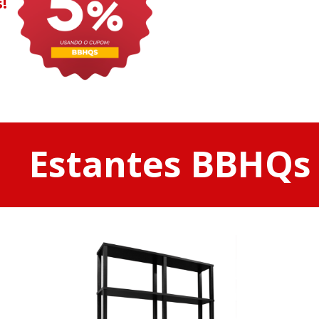
!
Estantes BBHQs