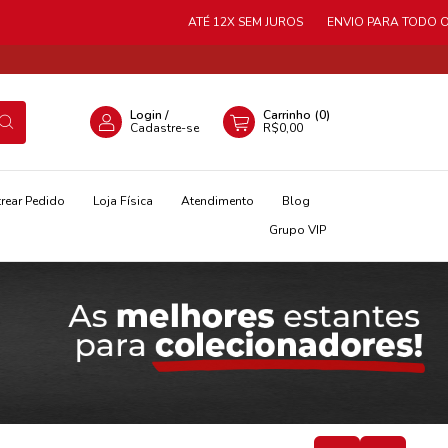
ATÉ 12X SEM JUROS
ENVIO PARA TODO O BRAS
Login
/
Carrinho
(
0
)
Cadastre-se
R$0,00
rear Pedido
Loja Física
Atendimento
Blog
Grupo VIP