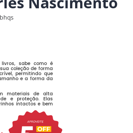
rles Nascimento
bbhqs
livros, sabe como é
 sua coleção de forma
ncrível, permitindo que
tamanho e a forma da
m materiais de alta
ade e proteção. Elas
rinhos intactos e bem