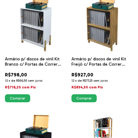
Armário p/ discos de vinil Kit
Armário p/ discos de vinil Kit
Branco c/ Portas de Correr
Freijó c/ Portas de Correr
Acrílico - Sonore
Acrílico - Sonore
R$798,00
R$927,00
12
x
de
R$66,50
sem juros
12
x
de
R$77,25
sem juros
R$718,20
com
Pix
R$834,30
com
Pix