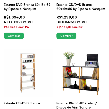
Estante DVD Branca 60x16x169
Estante CD/DVD Branca
by Pipoca e Nanquim
60x16x186 by Pipoca e Nanquim
R$1.094,00
R$1.299,00
12
x
de
R$91,17
sem juros
12
x
de
R$108,25
sem juros
R$984,60
com
Pix
R$1.169,10
com
Pix
Estante CD/DVD Branca
Estante 116x30x82 Preta p/
Discos de Vinil Sonore