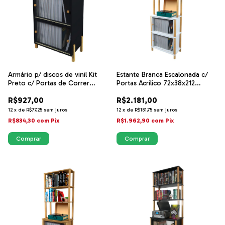
Armário p/ discos de vinil Kit
Estante Branca Escalonada c/
Preto c/ Portas de Correr
Portas Acrílico 72x38x212
Acrílico - Sonore
Sonore
R$927,00
R$2.181,00
12
x
de
R$77,25
sem juros
12
x
de
R$181,75
sem juros
R$834,30
com
Pix
R$1.962,90
com
Pix