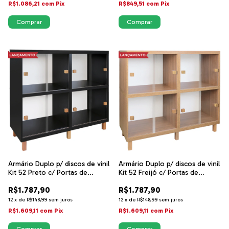
R$1.086,21
com
Pix
R$849,51
com
Pix
Armário Duplo p/ discos de vinil
Armário Duplo p/ discos de vinil
Kit 52 Preto c/ Portas de
Kit 52 Freijó c/ Portas de
Correr Acrílico - Sonore
Correr Acrílico - Sonore
R$1.787,90
R$1.787,90
12
x
de
R$148,99
sem juros
12
x
de
R$148,99
sem juros
R$1.609,11
com
Pix
R$1.609,11
com
Pix