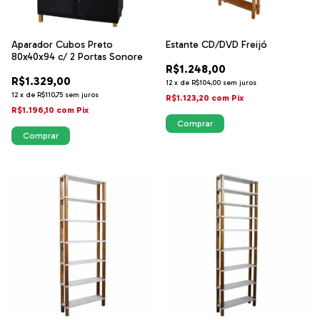
Aparador Cubos Preto
Estante CD/DVD Freijó
80x40x94 c/ 2 Portas Sonore
R$1.248,00
R$1.329,00
12
x
de
R$104,00
sem juros
12
x
de
R$110,75
sem juros
R$1.123,20
com
Pix
R$1.196,10
com
Pix