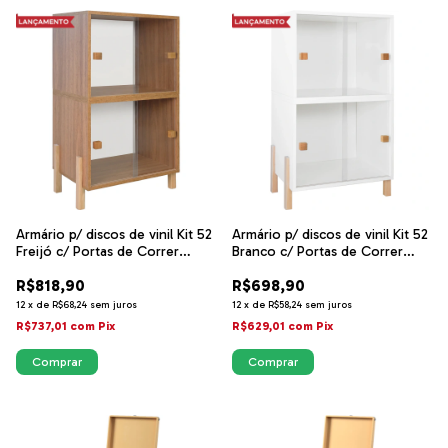
Armário p/ discos de vinil Kit 52
Armário p/ discos de vinil Kit 52
Freijó c/ Portas de Correr
Branco c/ Portas de Correr
Acrílico - Sonore
Acrílico - Sonore
R$818,90
R$698,90
12
x
de
R$68,24
sem juros
12
x
de
R$58,24
sem juros
R$737,01
com
Pix
R$629,01
com
Pix