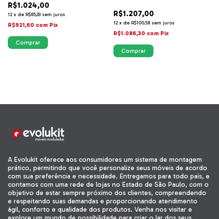
R$1.024,00
R$1.207,00
12
x
de
R$85,33
sem juros
12
x
de
R$100,58
sem juros
R$921,60
com
Pix
R$1.086,30
com
Pix
A Evolukit oferece aos consumidores um sistema de montagem
prático, permitindo que você personalize seus móveis de acordo
com sua preferência e necessidade. Entregamos para todo país, e
contamos com uma rede de lojas no Estado de São Paulo, com o
objetivo de estar sempre próximo dos clientes, compreendendo
e respeitando suas demandas e proporcionando atendimento
ágil, conforto e qualidade dos produtos. Venha nos visitar e
explore um mundo de possibilidade para criar o lar dos seus