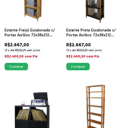
Estante Freijó Escalonada c/
Estante Preta Escalonada c/
Portas Acrílico 72x38x212
Portas Acrílico 72x38x212
Sonore
Sonore
R$2.667,00
R$2.667,00
12
x
de
R$222,25
sem juros
12
x
de
R$222,25
sem juros
R$2.400,30
com
Pix
R$2.400,30
com
Pix