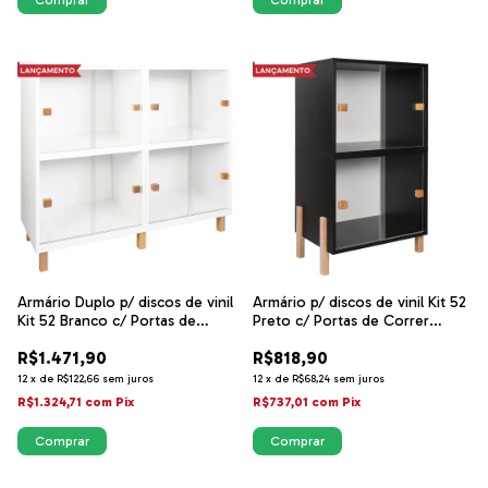
Armário Duplo p/ discos de vinil
Armário p/ discos de vinil Kit 52
Kit 52 Branco c/ Portas de
Preto c/ Portas de Correr
Correr Acrílico - Sonore
Acrílico - Sonore
R$1.471,90
R$818,90
12
x
de
R$122,66
sem juros
12
x
de
R$68,24
sem juros
R$1.324,71
com
Pix
R$737,01
com
Pix